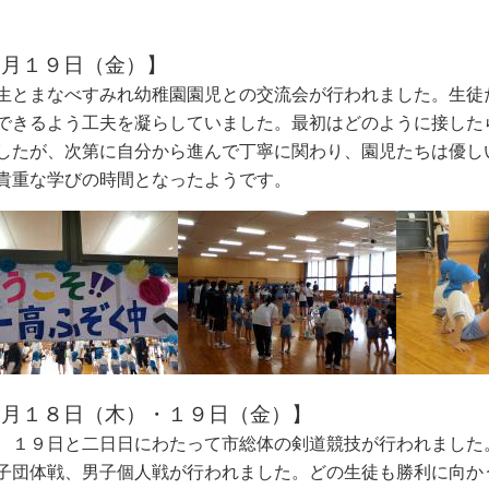
６月１９日（金）】
生とまなべすみれ幼稚園園児との交流会が行われました。生徒
できるよう工夫を凝らしていました。最初はどのように接し
た
したが、次第に自分から進んで丁寧に
関わり、園児たちは優し
貴重な学びの時
間となったようです。
６月１８日（木）・１９日（金）】
、１９日と二日日にわたって市総体の剣道競技が行われました
子団体戦、男子個人戦が行われました。どの生徒も勝利に向か