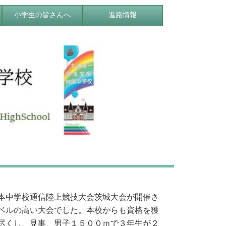
小学生の皆さんへ
進路情報
本中学校通信陸上競技
大会茨城大会が開催さ
ベルの高い大会でした。本校からも資格を獲
尽くし、見事、男子１５００ｍで３年生が２