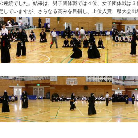
の連続でした。結果は、男子団体戦では
４位、女子団体戦は３
定していますが、
さらなる高みを目指し、上位入賞、県大会出