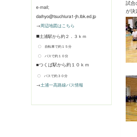
試合
e-mail;
が決
daihyo@tsuchiura1-jh.ibk.ed.jp
→
周辺地図はこちら
■
土浦駅から約２．３ｋｍ
〇 自転車で約１５分
〇 バスで約１０分
■つくば駅から約１０ｋｍ
〇 バスで約３０分
→
土浦一高路線バス情報