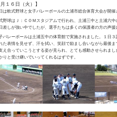
６月１６日（火）】
は軟式野球と女子バレーボールの土浦市総合体育大会が開催
式野球は
Ｊ：ＣＯＭスタジアムで行われ、土浦三中と土浦六中
日差しが強い中でしたが、選手たちは多くの保護者の方の声援
バレーボールは土浦五中の体育館で実施されました。１日３
れた表情を見せず、汗を拭い、笑顔で励まし合
いながら最後ま
支え合っていこうとする
姿が見られ、とても感動させられまし
か
りと受け継いでいってくれるはずです。