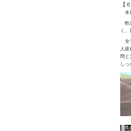
【
本日
軟
く、
女子
人疲
間と
しっ