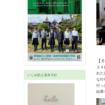
【
２４
れた
いじめ防止基本方針
な行
行っ
結果