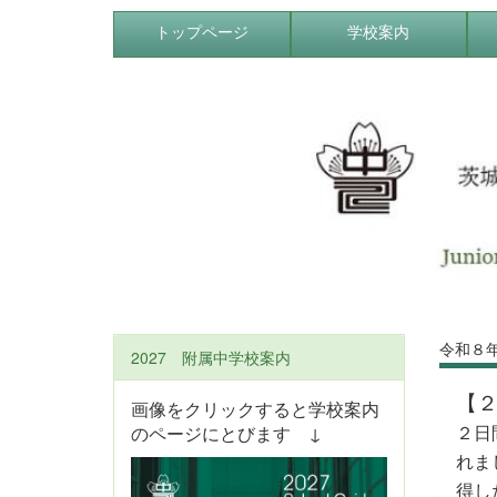
トップページ
学校案内
令和８
2027 附属中学校案内
【
画像をクリックすると学校案内
２日
のページにとびます ↓
れま
得し