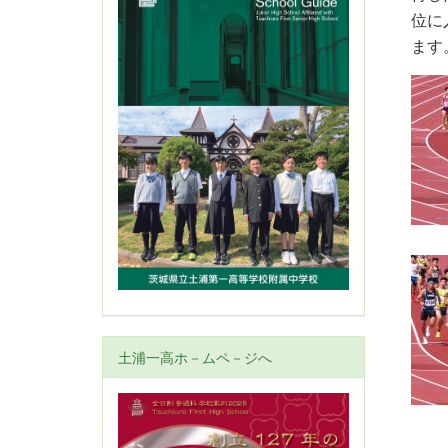
位に
ます
土浦一高ホ－ムペ－ジへ