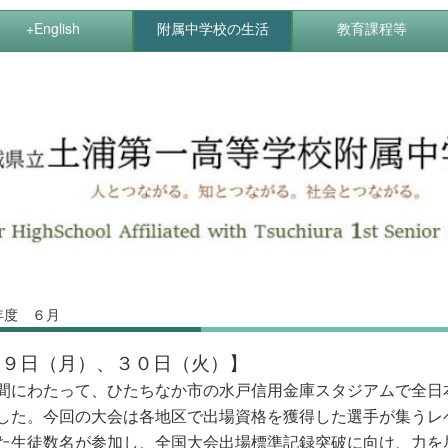
+English
附属中学校の生活
教育課程等
年度 ６月
２９日（月）、３０日（火）】
間にわたって、ひたちなか市の水戸信用金庫スタジアムで全日
した。今回の大会は各地区で出場資格を獲得した選手が集うレ
た生徒数名が参加し、全国大会出場標準
記録突破に向け、力を