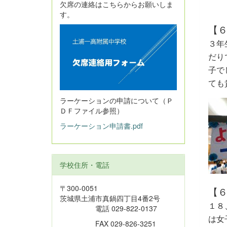
欠席の連絡はこちらからお願いしま
す。
【
３年
だり
子で
ても
ラーケーションの申請について（Ｐ
ＤＦファイル参照）
ラーケーション申請書.pdf
学校住所・電話
〒300-0051
【
茨城県土浦市真鍋四丁目4番2号
１８
電話 029-822-0137
は女
FAX 029-826-3251