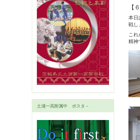
【
本日
戦し
これ
精神
土浦一高附属中 ポスタ－