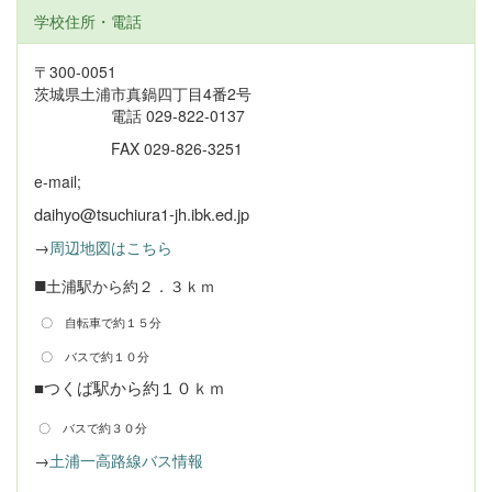
学校住所・電話
〒300-0051
茨城県土浦市真鍋四丁目4番2号
電話 029-822-0137
FAX 029-826-3251
e-mail;
daihyo@tsuchiura1-jh.ibk.ed.jp
→
周辺地図はこちら
■
土浦駅から約２．３ｋｍ
〇 自転車で約１５分
〇 バスで約１０分
■つくば駅から約１０ｋｍ
〇 バスで約３０分
→
土浦一高路線バス情報