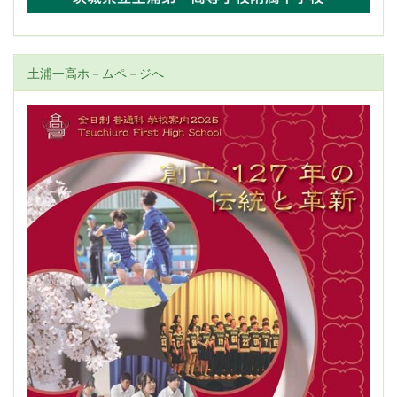
土浦一高ホ－ムペ－ジへ