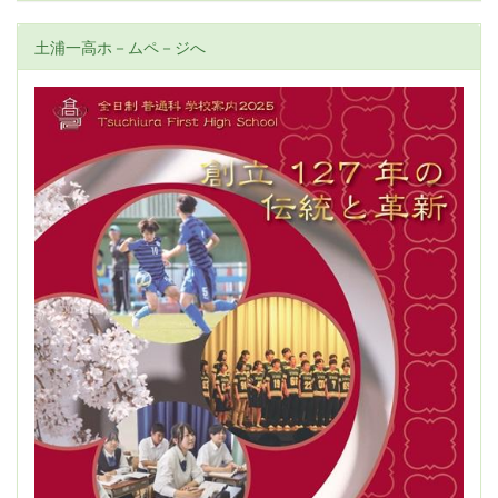
土浦一高ホ－ムペ－ジへ