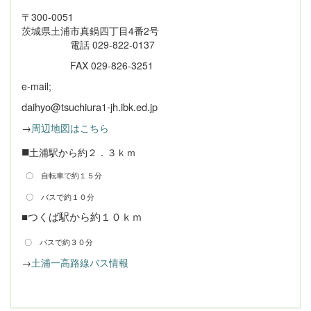
〒300-0051
茨城県土浦市真鍋四丁目4番2号
電話 029-822-0137
FAX 029-826-3251
e-mail;
daihyo@tsuchiura1-jh.ibk.ed.jp
→
周辺地図はこちら
■
土浦駅から約２．３ｋｍ
〇 自転車で約１５分
〇 バスで約１０分
■つくば駅から約１０ｋｍ
〇 バスで約３０分
→
土浦一高路線バス情報